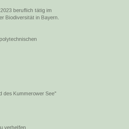
023 beruflich tätig im
r Biodiversität in Bayern.
 polytechnischen
und des Kummerower See"
u verhelfen