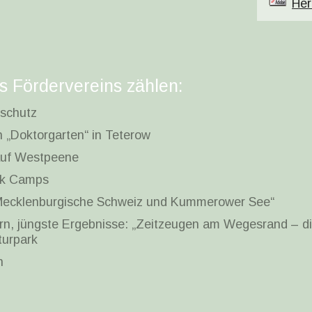
Her
s Fördervereins zählen:
schutz
n „Doktorgarten“ in Teterow
auf Westpeene
rk Camps
 Mecklenburgische Schweiz und Kummerower See“
rn, jüngste Ergebnisse: „Zeitzeugen am Wegesrand – d
turpark
n