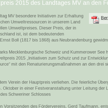
tpreis 2015 des Landtages MV an den F
dtag MV besondere Initiativen zur Erhaltung
Ber
lichen Umweltressourcen in unserem Land
llen Umweltpreises. Dieser Preis, der in
tschland ist, ist dem bedeutenden
r Ernst Boll (1817 bis 1868) aus Neubrandenburg gewidm
parks Mecklenburgische Schweiz und Kummerower See ha
tpreis 2015 „Initiativen zum Schutz und zur Entwickl
source“ mit den Renaturierungsmaßnahmen an den drei s
m Verein der Hauptpreis verliehen. Die feierliche Über
. Oktober in einer Festveranstaltung unter Leitung der 
 des Schweriner Schlosses
den Vorsitzenden des Fördervereins, Gerd Taufmann, e